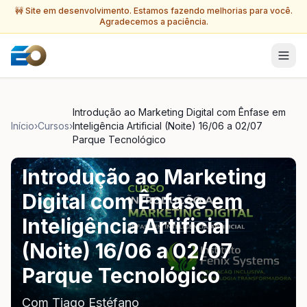
🚧 Site em desenvolvimento. Estamos fazendo melhorias para você.
Agradecemos a paciência.
Introdução ao Marketing Digital com Ênfase em
Início
›
Cursos
›
Inteligência Artificial (Noite) 16/06 a 02/07
Parque Tecnológico
Introdução ao Marketing
Digital com Ênfase em
Inteligência Artificial
(Noite) 16/06 a 02/07
Parque Tecnológico
Com
Tiago Estéfano